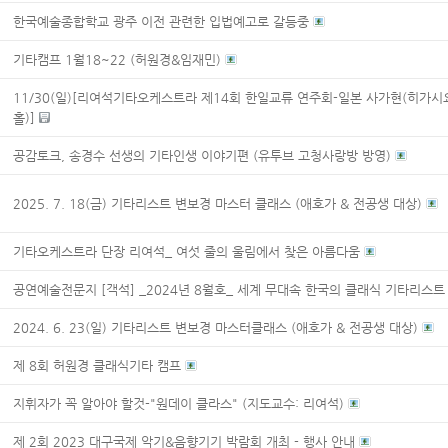
한국예술종합학교 광주 이전 관련한 입법예고로 갈등중
기타캠프 1월18~22 (허원경&임재민)
11/30(일)[리여석기타오케스트라 제14회 한일교류 연주회-일본 사가현(히가
홀)]
공감토크, 송경수 선생의 기타인생 이야기편 (유투브 고청사랑방 방영)
2025. 7. 18(금) 기타리스트 변보경 마스터 클래스 (애호가 & 전공생 대상)
기타오케스트라 단장 리여석_ 여섯 줄의 울림에서 찾은 아름다움
공연예술전문지 [객석] _2024년 8월호_ 세계 무대속 한국의 클래식 기타리스
2024. 6. 23(일) 기타리스트 변보경 마스터클래스 (애호가 & 전공생 대상)
제 8회 허원경 클래식기타 캠프
지휘자가 꼭 알아야 할것-"원데이 클라스" (지도교수: 리여석)
제 2회 2023 대구국제 악기&음향기기 박람회 개최 - 행사 안내