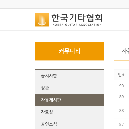
자
커뮤니티
번호
공지사항
90
정관
89
자유게시판
88
자료실
공연소식
87