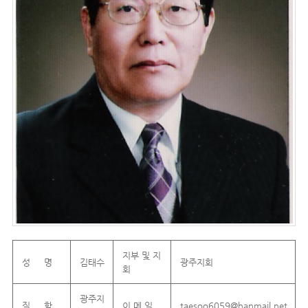
지부 및 지
성 명
김태수
광주지회
회
광주지
직 함
이 메 일
taesoo6059@hanmail.net