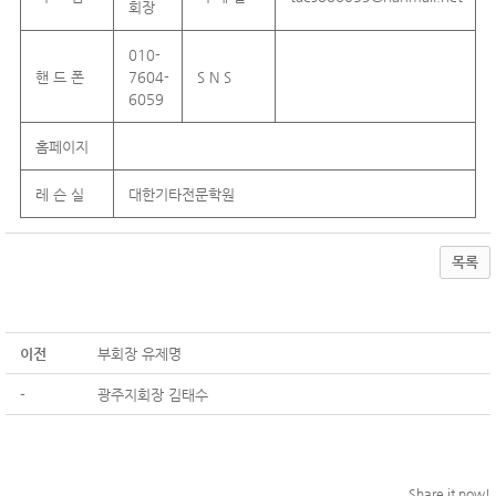
회장
010-
핸 드 폰
7604-
S N S
6059
홈페이지
레 슨 실
대한기타전문학원
목록
이전
부회장 유제명
-
광주지회장 김태수
Share it now!