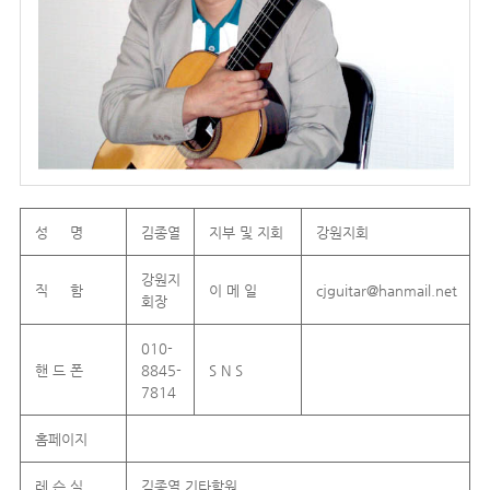
성 명
김종열
지부 및 지회
강원지회
강원지
직 함
이 메 일
cjguitar@hanmail.net
회장
010-
핸 드 폰
8845-
S N S
7814
홈페이지
레 슨 실
김종열 기타학원