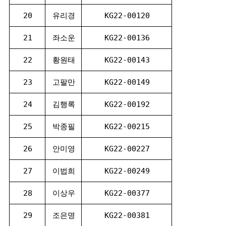
20
유리경
KG22-00120
21
좌소운
KG22-00136
22
황원태
KG22-00143
23
고팔만
KG22-00149
24
김행록
KG22-00192
25
박종필
KG22-00215
26
안미영
KG22-00227
27
이법희
KG22-00249
28
이상우
KG22-00377
29
조은명
KG22-00381