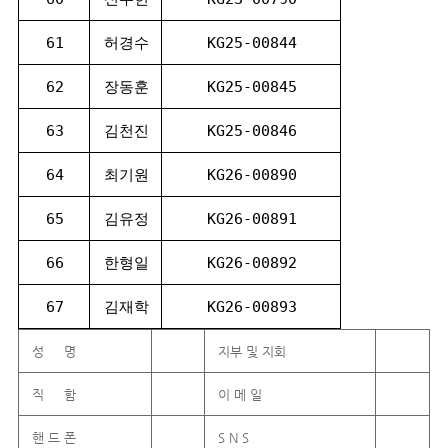
61
허경수
KG25-00844
62
장동훈
KG25-00845
63
김천진
KG25-00846
64
최기원
KG26-00890
65
김유정
KG26-00891
66
한형일
KG26-00892
67
김재학
KG26-00893
성 명
지부 및 지회
직 함
이 메 일
핸 드 폰
S N S