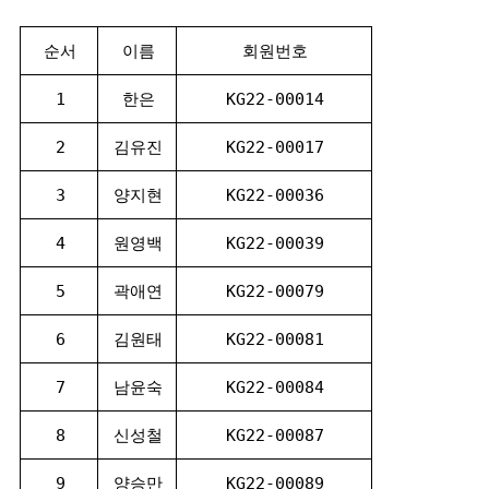
순서
이름
회원번호
1
한은
KG22-00014
2
김유진
KG22-00017
3
양지현
KG22-00036
4
원영백
KG22-00039
5
곽애연
KG22-00079
6
김원태
KG22-00081
7
남윤숙
KG22-00084
8
신성철
KG22-00087
9
양승만
KG22-00089