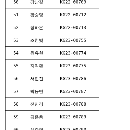
50
강남길
KG22-00709
51
황승영
KG22-00712
52
장하은
KG22-00713
53
조한빛
KG23-00755
54
원유현
KG23-00774
55
지익환
KG23-00775
56
서현진
KG23-00786
57
박윤빈
KG23-00787
58
전민경
KG23-00788
59
김은총
KG23-00789
60
신주헌
KG23-00790