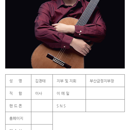
성 명
김경태
지부 및 지회
부산금정지부장
직 함
이사
이 메 일
핸 드 폰
S N S
홈페이지