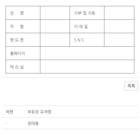
성 명
지부 및 지회
직 함
이 메 일
핸 드 폰
S N S
홈페이지
레 슨 실
목록
이전
부회장 유제명
-
엄태흥