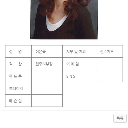
성 명
이은숙
지부 및 지회
전주지부
직 함
전주지부장
이 메 일
핸 드 폰
S N S
홈페이지
레 슨 실
목록