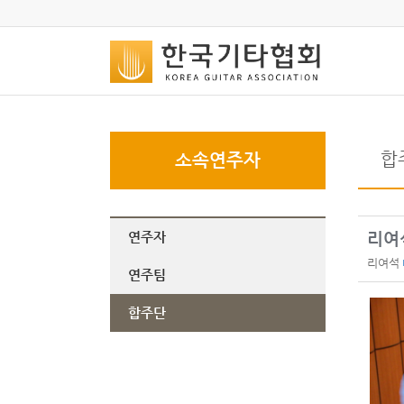
합
소속연주자
연주자
리여
리여석
연주팀
합주단