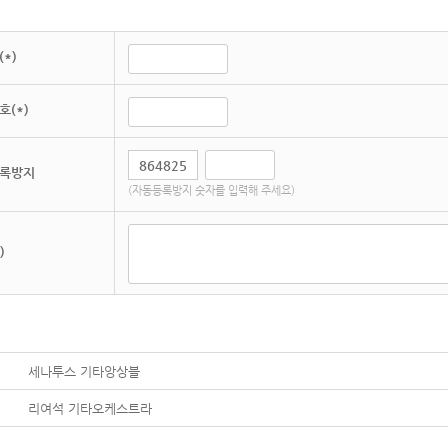
*)
호(*)
록방지
(자동등록방지 숫자를 입력해 주세요)
)
세나투스 기타앙상블
리여석 기타오케스트라