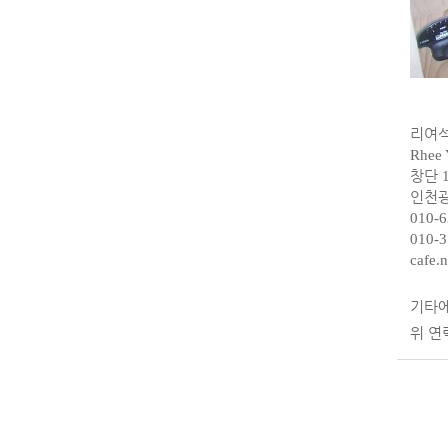
리여
Rhee 
창단
인천광
010-6
010-3
cafe.
기타에
위 연