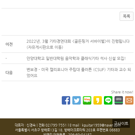
목록
2022년, 3월 기타경연대회 <골든핑거 서바이벌>이 진행됩니다
이전
(자유게시판으로 이동)
-
안양대학교 일반대학원 음악학과 클래식기타 석사 신설 모집!
변보경 - 미국 캘리포니아 주립대 플러튼 (CSUF) 기타과 교수 되
다음
었어요
Share it now!
구사이트
대표자 : 신경숙ㅣ전화 02)795-7551 l E-mail : kguitar1959@naver.com
서울특별시 서초구 방배로13길 18, 방배아크로타워 203호 우편번호 06683
비영리 단체등록 : 206-80-04187