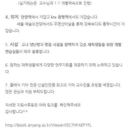
(실기레슨은 교수님과 1:1 개별약속으로 진행)
4. 위치
:
안양역
에서 가깝고
ktx 광명역
에서도 가깝습니다.
서울
예술의전당에서도 우면산터널을 통해 강북보다도 통학시간이 가
깝습니다.
시설
5.
: 교내
냉난방
과
방음 시설
을
완벽
하게 갖춘
재학생들을 위한 개별
연습실들
이 매우 훌륭합니다.
6. 원하는 재학생들에게 다양한 연주기회를 제공하기 위해 노력하고 있습니
다.
7. 클래식 기타 전공 신설인만큼 최고의 기타 교수진을 초빙할 예정입니다.
많은 관심과 지원 부탁드립니다.
자세한 지원서류등은 아래 링크를 확인해주세요
감사합니다^^
http://ibook.anyang.ac.kr/Viewer/I5C7HFAEPYFL