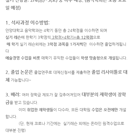
실기 전형일: 2/4(금)~5(토) 중 하루 예정. (음악학과는 보통 토요
일 예정)
1.
석사과정 이수방법:
안양대학교 음악학과는 4학기 동안 총 24학점을 이수하면 되며
실기 레슨이
한학기 3학점씩
3학점*4학기=
총 12학
점
으로
매 학기
실기 레슨외에는
3학점 과목을 1가지씩
만 이수하면 졸업하게됩니
다
예술경영 수업을 비롯
매학기 유익한 수업들이
학생 맞춤형으로 개설
됩니다.
2. 졸업 논문은
졸업 리사이틀로 대
졸업연주로 대체신청서를 제출하면
체
가능합니다~
3.
배려:
대부분의 재학생이 장학
여러 장학금 제도가 잘 갖추어져있어
금
을 받고 있습니다.
이미
취업한 재학생들
이 다수라, 모든 대학원
수업은 오전에만
개설
합니다.
(단, 현재 코로나 기간에는 실기레슨 외에는 온라인 원격수업으로
대부분 진행)