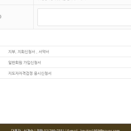
)
지부, 지회신청서 , 서약서
일반회원 가입신청서
지도자자격검정 응시신청서
대표자 : 신경숙ㅣ전화 02)795-7551 l E-mail : kguitar1959@naver.com