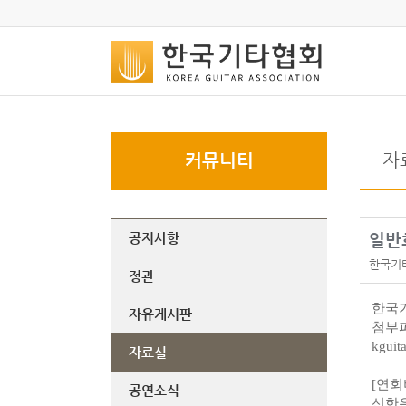
자
커뮤니티
공지사항
일반
한국기
정관
한국
자유게시판
첨부
kguit
자료실
[연회
공연소식
신한은