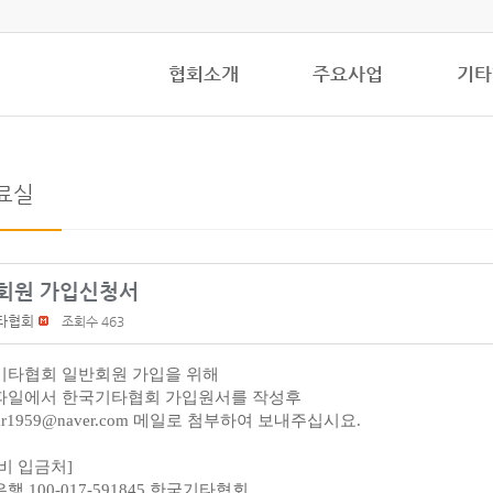
협회소개
주요사업
기타
료실
회원 가입신청서
타협회
조회수 463
기타협회 일반회원 가입을 위해
파일에서 한국기타협회 가입원서를 작성후
ar1959@
n
aver.com
메일로 첨부하여 보내주십시요.
비 입금처]
행 100-017-591845 한국기타협회