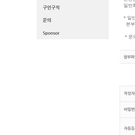
일반회
구인구직
* 일
문의
본부
Sponsor
* 문
첨부파
작성자(
비밀번
자동등