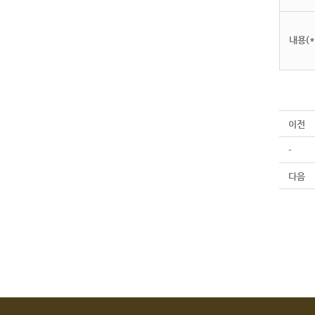
내용(*
이전
-
다음