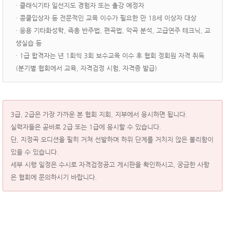
· 클래식기타 일선지도 경험자 또는 출강 예정자
· 콩쿨입상자 등 전문적인 교육 이수가 필요한 만 18세 이상자 대상
· 응용 기타화성학, 즉흥 반주법, 편곡법, 악곡 분석, 고급연주 테크닉, 교
생실습 등
· 1급 합격자는 년 1회씩 3회 보수교육 이수 후 협회 정회원 자격 취득
(분기별 협회에서 교육, 자격검정 시험, 자격증 발급)
3급, 2급은 가장 가까운 본 협회 지회, 지부에서 응시하면 됩니다.
실력자들은 곧바로 2급 또는 1급에 응시할 수 있습니다.
단, 지정곡 오디션을 필히 거쳐 선발하며 하위 단계를 거치지 않은 불리함이
있을 수 있습니다.
세부 시행 일정은 수시로 자격검정공고 게시판을 확인하시고, 궁금한 사항
은 협회에 문의하시기 바랍니다.