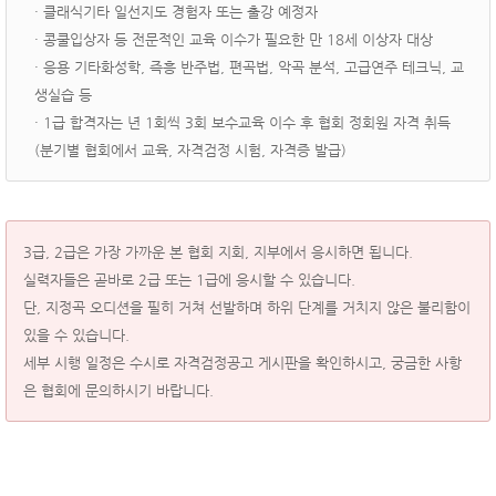
· 클래식기타 일선지도 경험자 또는 출강 예정자
· 콩쿨입상자 등 전문적인 교육 이수가 필요한 만 18세 이상자 대상
· 응용 기타화성학, 즉흥 반주법, 편곡법, 악곡 분석, 고급연주 테크닉, 교
생실습 등
· 1급 합격자는 년 1회씩 3회 보수교육 이수 후 협회 정회원 자격 취득
(분기별 협회에서 교육, 자격검정 시험, 자격증 발급)
3급, 2급은 가장 가까운 본 협회 지회, 지부에서 응시하면 됩니다.
실력자들은 곧바로 2급 또는 1급에 응시할 수 있습니다.
단, 지정곡 오디션을 필히 거쳐 선발하며 하위 단계를 거치지 않은 불리함이
있을 수 있습니다.
세부 시행 일정은 수시로 자격검정공고 게시판을 확인하시고, 궁금한 사항
은 협회에 문의하시기 바랍니다.