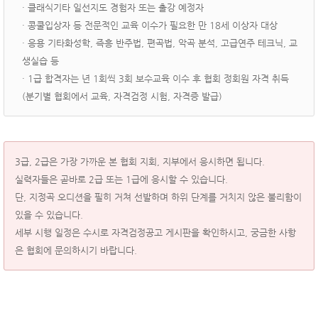
· 클래식기타 일선지도 경험자 또는 출강 예정자
· 콩쿨입상자 등 전문적인 교육 이수가 필요한 만 18세 이상자 대상
· 응용 기타화성학, 즉흥 반주법, 편곡법, 악곡 분석, 고급연주 테크닉, 교
생실습 등
· 1급 합격자는 년 1회씩 3회 보수교육 이수 후 협회 정회원 자격 취득
(분기별 협회에서 교육, 자격검정 시험, 자격증 발급)
3급, 2급은 가장 가까운 본 협회 지회, 지부에서 응시하면 됩니다.
실력자들은 곧바로 2급 또는 1급에 응시할 수 있습니다.
단, 지정곡 오디션을 필히 거쳐 선발하며 하위 단계를 거치지 않은 불리함이
있을 수 있습니다.
세부 시행 일정은 수시로 자격검정공고 게시판을 확인하시고, 궁금한 사항
은 협회에 문의하시기 바랍니다.