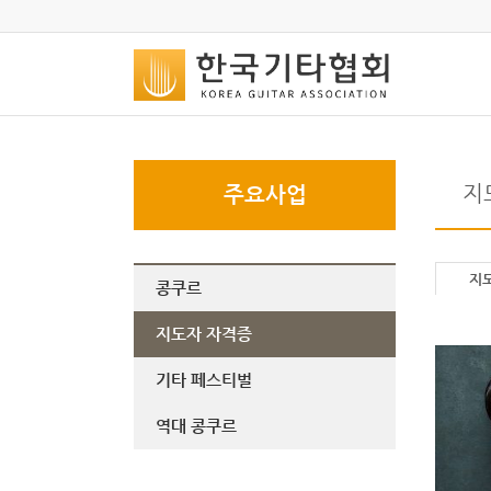
지
주요사업
지
콩쿠르
지도자 자격증
기타 페스티벌
역대 콩쿠르