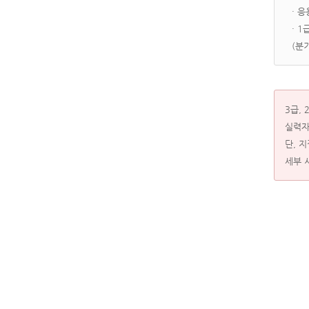
· 
· 
(분
3급,
실력자
단, 
세부 