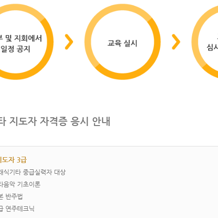
타 지도자 자격증 응시 안내
도자 3급
­클래식기타 중급실력자 대상
기타음악 기초이론
기본 반주법
중급 연주테크닉