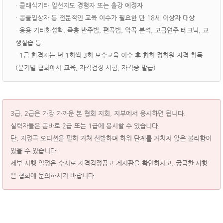
· 클래식기타 일선지도 경험자 또는 출강 예정자
· 콩쿨입상자 등 전문적인 교육 이수가 필요한 만 18세 이상자 대상
· 응용 기타화성학, 즉흥 반주법, 편곡법, 악곡 분석, 고급연주 테크닉, 교
생실습 등
· 1급 합격자는 년 1회씩 3회 보수교육 이수 후 협회 정회원 자격 취득
(분기별 협회에서 교육, 자격검정 시험, 자격증 발급)
3급, 2급은 가장 가까운 본 협회 지회, 지부에서 응시하면 됩니다.
실력자들은 곧바로 2급 또는 1급에 응시할 수 있습니다.
단, 지정곡 오디션을 필히 거쳐 선발하며 하위 단계를 거치지 않은 불리함이
있을 수 있습니다.
세부 시행 일정은 수시로 자격검정공고 게시판을 확인하시고, 궁금한 사항
은 협회에 문의하시기 바랍니다.