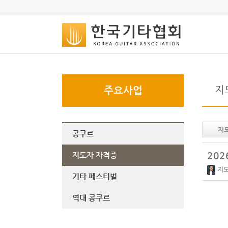
지
주요사업
지
콩쿠르
20
지도자 자격증
지
기타 페스티벌
역대 콩쿠르