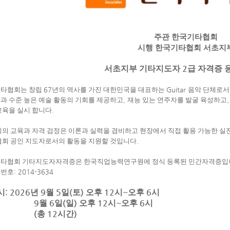
주관 한국기타협회
시행 한국기타협회 서초지
2
서초지부 기타지도자
급 자격증 
타협회는 창립
67
년의 역사를 가진 대한민국을 대표하는
Guitar
음악 단체로서
과 수준 높은 예술 활동의 기회를 제공하고
,
재능 있는 연주자를 발굴 육성하고
교육을 실시 합니다
.
회의 교육과 자격 검정은 이론과 실력을 겸비하고 현장에서 직접 활용 가능한 실
협회 공인 지도자로서의 활동을 지원할 것입니다
.
타협회 기타지도자자격증은 한국직업능력연구원에 정식 등록된 민간자격증입
록번호
: 2014-3634
: 2026
9
5
(
)
12
~
6
시
년
월
일
토
오후
시
오후
시
9
6
(
)
12
~
6
월
일
일
오후
시
오후
시
(
12
)
총
시간