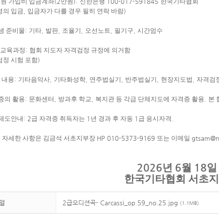
원 가입비 입금계좌
(2
만원
):
신한은행
100-017-591845
한국기타협회
명의 입금
,
입금자가 다를 경우 필히 연락 바람
)
생 준비물
:
기타
,
발판
,
조율기
,
오선노트
,
필기구
,
시간엄수
 교육과정
:
협회 지도자 자격검정 규정에 의거함
정 시험 포함
)
 내용
:
기타음악사
,
기타화성학
,
연주법실기
,
반주법실기
,
현장지도법
,
자격검
증의 활용
:
문화센터
,
방과후 학교
,
복지관 등 각급 단체지도에 자격증 활용
.
본 
제도안내
: 2
급 자격증 취득자는
1
년 경과 후 자동
1
급 응시자격
.
:
자세한 사항은 김금석 서초지부장
HP 010-5373-9169
또는 이메일
gtsam@n
2026
6
18
년
월
일
한국기타협회 서초
일
2급오디션곡- Carcassi_op.59_no.25.jpg
(1.1MB)