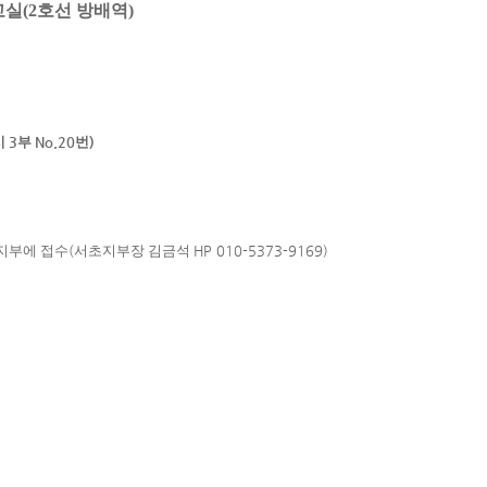
실(2호선 방배역)
시
3
부
No.20
번
)
지부에 접수
(
서초지부장 김금석
HP 010-5373-9169)