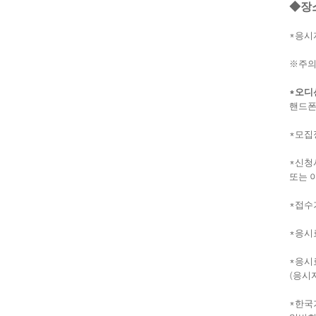
◆
장
*
응시
※
주
*
오디
핸드폰
*
모집
*
신청
또는 
*
접수
*
응시
*
응시
(
응시자
*
한국