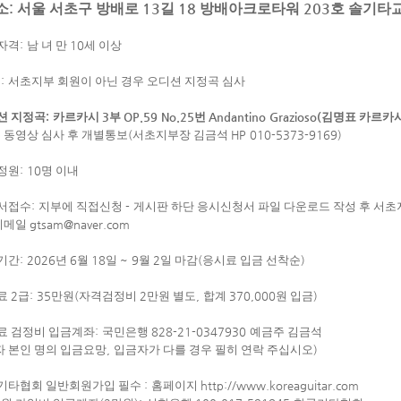
:
13
18
203
소
서울 서초구 방배로
길
방배아크로타워
호 솔기타교
자격
:
남 녀 만
10
세 이상
의
:
서초지부 회원이 아닌 경우 오디션 지정곡 심사
션 지정곡
:
카르카시
3
부
OP.59 No.25
번
Andantino Grazioso(
김명표 카르카
 동영상 심사 후 개별통보
(
서초지부장 김금석
HP 010-5373-9169)
정원
: 10
명 이내
서접수
:
지부에 직접신청
-
게시판 하단 응시신청서 파일 다운로드 작성 후 서초
이메일
gtsam@naver.com
기간
: 2026
년
6
월
18
일
~ 9
월
2
일 마감
(
응시료 입금 선착순
)
료
2
급
: 35
만원
(
자격검정비
2
만원 별도
,
합계
370,000
원 입금
)
료 검정비 입금계좌
:
국민은행
828-21-0347930
예금주 김금석
 본인 명의 입금요망
,
입금자가 다를 경우 필히 연락 주십시오
)
기타협회 일반회원가입 필수
:
홈페이지
http://www.koreaguitar.com