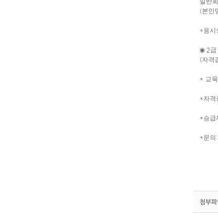
일반회
(
본인
*
응시
◉
2
급
(
자격검
*
교육
*
자격
*
승급
*
문의
첨부파