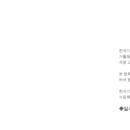
한국기
가활동
격증 
본 협
하여 
한국기
※
등
◆
일