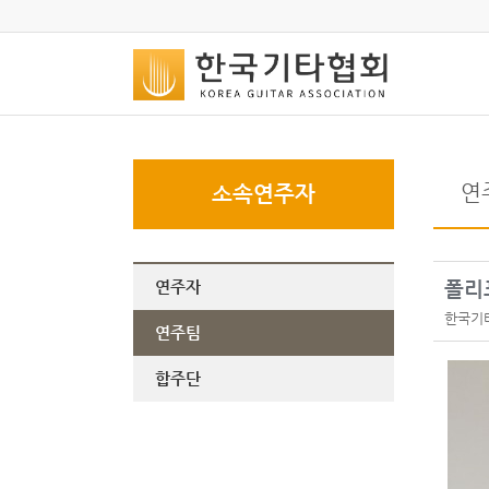
연
소속연주자
연주자
폴리
한국기
연주팀
합주단