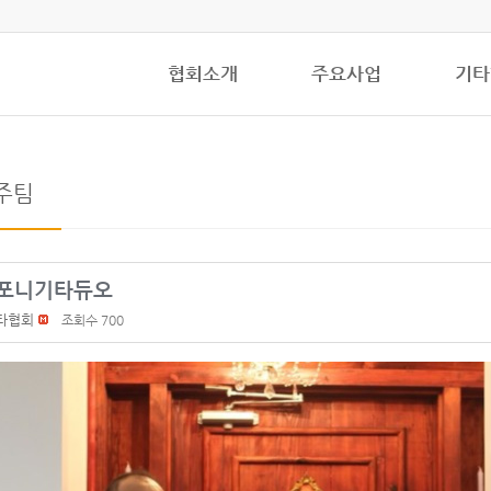
협회소개
주요사업
기타
주팀
포니기타듀오
타협회
조회수 700