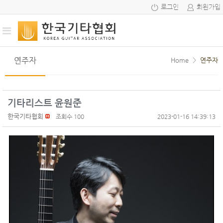
로그인
회원가입
연주자
Home
>
연주자
기타리스트 윤원준
한국기타협회
조회수 100
2023-01-16 14:39:13