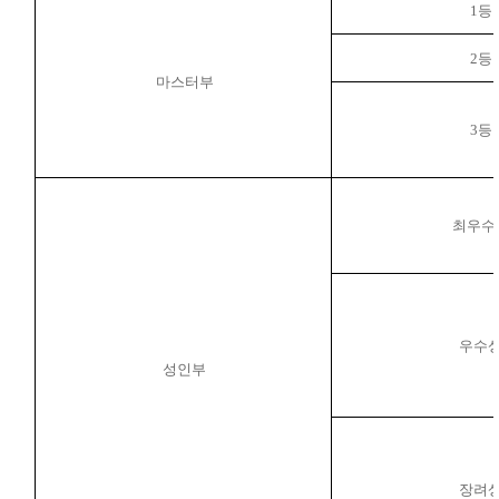
1
등
2
등
마스터부
3
등
최우수
우수
성인부
장려