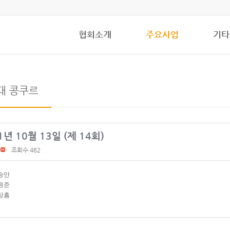
협회소개
주요사업
기타
대 콩쿠르
1년 10월 13일 (제 14회)
조회수 462
승만
원준
장흠