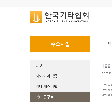
역
주요사업
콩쿠르
199
admin
지도자 자격증
1
위 양
기타 페스티벌
2
위 윤
3
위 배
역대 콩쿠르