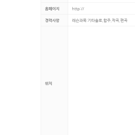
홈페이지
http://
경력사항
레슨과목:기타솔로,합주,작곡,편곡
위치