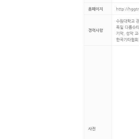
홈페이지
http://hggt
수원대학교 
독일 다름슈
경력사항
기악, 성악 교육
한국기타협회
사진