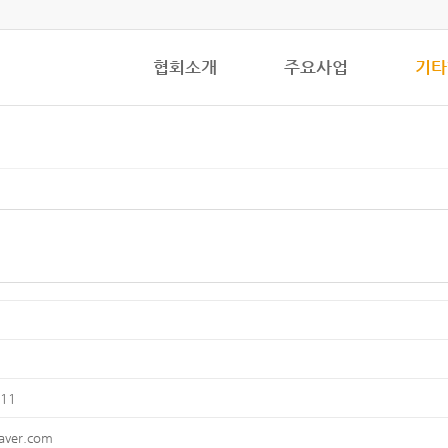
협회소개
주요사업
기타
511
aver.com