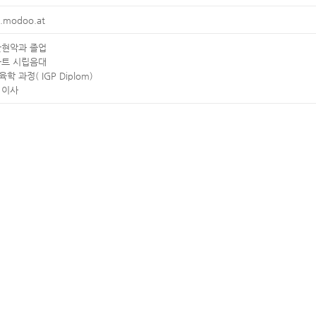
r.modoo.at
관현악과 졸업
타트 시립음대
학 과정( IGP Diplom)
 이사