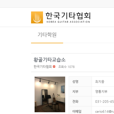
기타학원
황골기타교습소
한국기타협회
조회수 1078
성명
최지웅
지부
영통지부
전화
031-205-4
이메일
cerio614@n