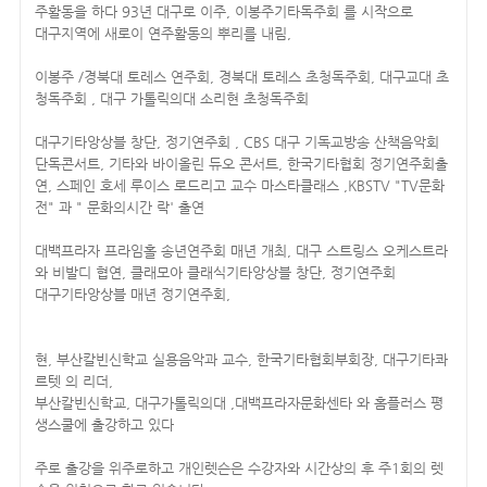
주활동을 하다 93년 대구로 이주, 이봉주기타독주회 를 시작으로
대구지역에 새로이 연주활동의 뿌리를 내림,
이봉주 /경북대 토레스 연주회, 경북대 토레스 초청독주회, 대구교대 초
청독주회 , 대구 가톨릭의대 소리현 초청독주회
대구기타앙상블 창단, 정기연주회 , CBS 대구 기독교방송 산책음악회
단독콘서트, 기타와 바이올린 듀오 콘서트, 한국기타협회 정기연주회출
연, 스페인 호세 루이스 로드리고 교수 마스타클래스 ,KBSTV "TV문화
전" 과 " 문화의시간 락' 출연
대백프라자 프라임홀 송년연주회 매년 개최, 대구 스트링스 오케스트라
와 비발디 협연, 클래모아 클래식기타앙상블 창단, 정기연주회
대구기타앙상블 매년 정기연주회,
현, 부산칼빈신학교 실용음악과 교수, 한국기타협회부회장, 대구기타콰
르텟 의 리더,
부산칼빈신학교, 대구가톨릭의대 ,대백프라자문화센타 와 홈플러스 평
생스쿨에 출강하고 있다
주로 출강을 위주로하고 개인렛슨은 수강자와 시간상의 후 주1회의 렛