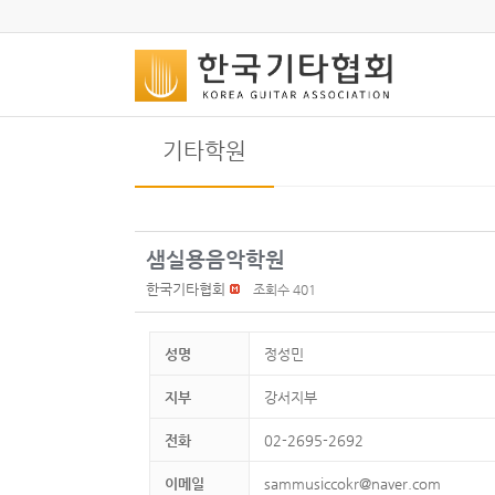
기타학원
샘실용음악학원
한국기타협회
조회수 401
성명
정성민
지부
강서지부
전화
02-2695-2692
이메일
sammusiccokr@naver.com