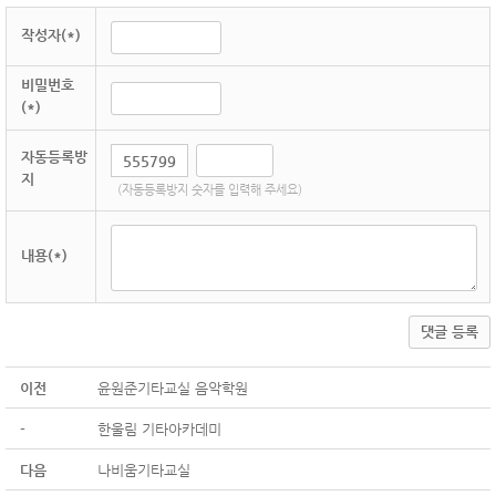
작성자(*)
비밀번호
(*)
자동등록방
지
(자동등록방지 숫자를 입력해 주세요)
내용(*)
댓글 등록
이전
윤원준기타교실 음악학원
-
한울림 기타아카데미
다음
나비움기타교실