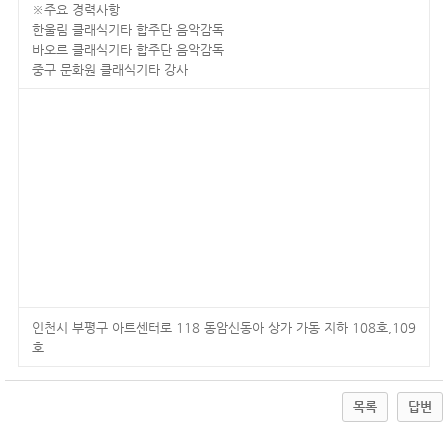
※주요 경력사항
한울림 클래식기타 합주단 음악감독
바오르 클래식기타 합주단 음악감독
중구 문화원 클래식기타 강사
인천시 부평구 아트센터로 118 동암신동아 상가 가동 지하 108호,109
호
목록
답변