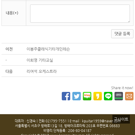
내용(*)
댓글 등록
이전
이봉주클래식기타개인레슨
-
이희영 기타교실
다음
리여석 오케스트라
Share it now!
구사이트
대표자 : 신경숙ㅣ전화 02)795-7551 l E-mail : kguitar1959@naver.com
서울특별시 서초구 방배로13길 18, 방배아크로타워 203호 우편번호 06683
비영리 단체등록 : 206-80-04187