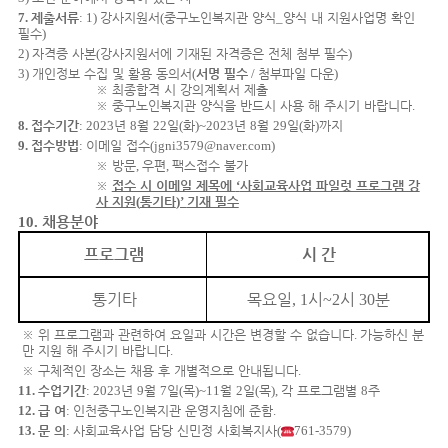
7.
제출서류
:
1)
강사지원서
(
중구노인복지관 양식
_
양식 내 지원사업명 확인
필수
)
2)
자격증 사본
(
강사지원서에 기재된 자격증은 전체 첨부 필수
)
3)
개인정보 수집 및 활용 동의서
(
서명 필수
/
첨부파일 다운
)
※
최종합격 시 강의계획서 제출
※
중구노인복지관 양식을 반드시 사용 해 주시기 바랍니다
.
8.
접수기간
: 2023
년
8
월
22
일
(
화
)~2023
년
8
월
29
일
(
화
)
까지
9.
접수방법
:
이메일 접수
(jgni3579@naver.com)
※
방문
,
우편
,
팩스접수 불가
※
접수 시 이메일 제목에
‘
사회교육사업 파일럿 프로그램 강
사 지원
(
통기타
)’
기재 필수
10.
채용분야
프로그램
시 간
통기타
목요일
시
시
분
, 1
~2
30
※
위 프로그램과 관련하여 요일과 시간은 변경할 수 없습니다
.
가능하신 분
만 지원 해 주시기 바랍니다
.
※
구체적인 장소는 채용 후 개별적으로 안내됩니다
.
11.
수업기간
: 2023
년
9
월
7
일
(
목
)~11
월
2
일
(
목
),
각 프로그램별
8
주
12.
급 여
:
인천중구노인복지관 운영지침에 준함
.
13.
문 의
:
사회교육사업 담당 신민정 사회복지사
(
761-3579)