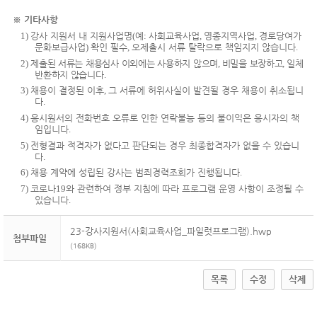
※
기타사항
1)
강사 지원서 내 지원사업명
(
예
:
사회교육사업
,
영종지역사업
,
경로당여가
문화보급사업
)
확인 필수
,
오제출시 서류 탈락으로 책임지지 않습니다
.
2)
제출된 서류는 채용심사 이외에는 사용하지 않으며
,
비밀을 보장하고
,
일체
반환하지 않습니다
.
3)
채용이 결정된 이후
,
그 서류에 허위사실이 발견될 경우 채용이 취소됩니
다
.
4)
응시원서의 전화번호 오류로 인한 연락불능 등의 불이익은 응시자의 책
임입니다
.
5)
전형결과 적격자가 없다고 판단되는 경우 최종합격자가 없을 수 있습니
다
.
6)
채용 계약에 성립된 강사는 범죄경력조회가 진행됩니다
.
7)
코로나
19
와 관련하여 정부 지침에 따라 프로그램 운영 사항이 조정될 수
있습니다
.
23-강사지원서(사회교육사업_파일럿프로그램).hwp
첨부파일
(168KB)
목록
수정
삭제