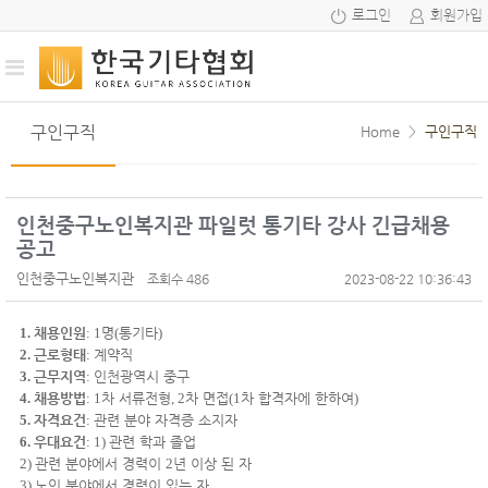
로그인
회원가입
구인구직
Home
>
구인구직
인천중구노인복지관 파일럿 통기타 강사 긴급채용
공고
인천중구노인복지관
조회수 486
2023-08-22 10:36:43
1.
채용인원
: 1
명
(
통기타
)
2.
근로형태
:
계약직
3.
근무지역
:
인천광역시 중구
4.
채용방법
: 1
차 서류전형
, 2
차 면접
(1
차 합격자에 한하여
)
5.
자격요건
:
관련 분야 자격증 소지자
6.
우대요건
:
1)
관련 학과 졸업
2)
관련 분야에서 경력이
2
년 이상 된 자
3)
노인 분야에서 경력이 있는 자