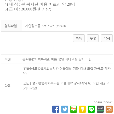
4)
대 상
:
본 복지관 이용 어르신 약
20
명
5)
급 여
: 30,000
원
(
회기당
)
첨부파일
개인정보동의서.hwp
(73.5KB)
목록
수정
삭제
이전
유락종합사회복지관 아동·성인 기타교실 강사 모집
[긴급]상도종합사회복지관 어울대학 기타 강사 모집 재공고(계약
-
직)
[긴급] 상도종합사회복지관 어울대학 강사(계약직) 모집 재공고
다음
(기타교실)
Share it now!