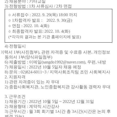
2)
채용분야
:
기타교실
3)
전형방법
: 1
차 서류심사
/ 2
차 면접
○
서류접수
: 2022. 9. 29(
목
) 18:00
까지
○
1
차합격자 발표
:
2022. 9. 30(
금
)
○
면접
: 2022. 10. 4(
화
)
○
최종합격자 발표
: 2022. 10. 4(
화
)
(*
각각의 결과는 본 기관 홈페이지에 발표
)
4)
전형일시
이력서
1
부
(
사진첨부
),
관련 자격증 및 수료증 사본
,
개인정보
동의서
1
부
(
양식파일첨부
)
6)
제출방법
:
이메일
(sangdo1992@naver.com),
우편
,
내방
7)
채용일시
: 2022
년
10
월
5
일자 채용 예정
8)
문의
: 02)824-6011~3 /
지역사회조직팀 조민 사회복지사
2.
지원자격
1)
관련 자격증이 있는 자 우대
2)
종합사회복지관
,
노인종합복지관 강사활동 경력자 우대
3.
근무조건
1)
채용기간
: 2022
년
10
월
5
일
~ 2022
년
12
월
31
일
2)
채용형태
:
계약직 시간강사
3)
근무시간
:
월
3
회 회기별
1
시간 총
3
시간
(
시간은 논의 후
변경 가능
)