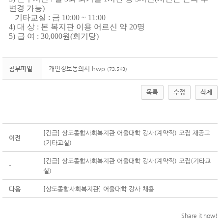
변경 가능
)
기타교실 : 금 10:00 ~ 11:00
4)
대 상
:
본 복지관 이용 어르신 약
20
명
5)
급 여
: 30,000
원
(
회기당
)
첨부파일
개인정보동의서.hwp
(73.5KB)
목록
수정
삭제
[긴급] 상도종합사회복지관 어울대학 강사(계약직) 모집 재공고
이전
(기타교실)
[긴급] 상도종합사회복지관 어울대학 강사(계약직) 모집(기타교
-
실)
다음
[상도종합사회복지관] 어울대학 강사 채용
Share it now!