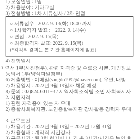
1)
모집인원
: 1
명
2)
채용분야
:
기타교실
3)
전형방법
: 1
차 서류심사
/ 2
차 면접
○
서류접수
: 2022. 9. 13(
화
) 18:00
까지
○
1
차합격자 발표
:
2022. 9. 14(
수
)
○
면접
: 2022. 9. 15(
목
)
○
최종합격자 발표
: 2022. 9. 15(
목
)
(*
각각의 결과는 본 기관 홈페이지에 발표
)
4)
전형일시
이력서
1
부
(
사진첨부
),
관련 자격증 및 수료증 사본
,
개인정보
동의서
1
부
(
양식파일첨부
)
6)
제출방법
:
이메일
(sangdo1992@naver.com),
우편
,
내방
7)
채용일시
: 2022
년
9
월
19
일자 채용 예정
8)
문의
: 02)824-6011~3 /
지역사회조직팀 조민 사회복지사
2.
지원자격
1)
관련 자격증이 있는 자 우대
2)
종합사회복지관
,
노인종합복지관 강사활동 경력자 우대
3.
근무조건
1)
채용기간
: 2022
년
9
월
19
일
~ 2022
년
12
월
31
일
2)
채용형태
:
계약직 시간강사
3)
근무시간
:
월
3
회 회기별
1
시간 총
3
시간
(
시간은 논의 후