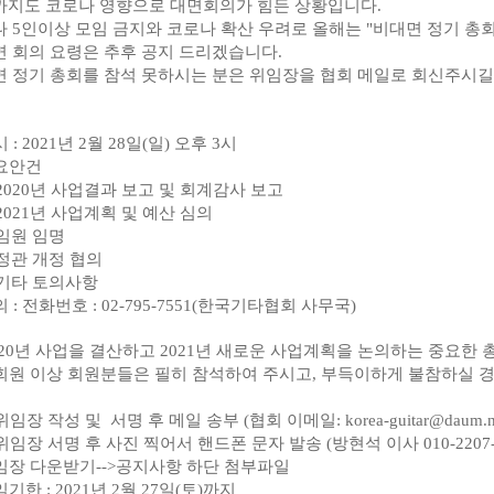
까지도 코로나 영향으로 대면회의가 힘든 상황입니다.
 5인이상 모임 금지와 코로나 확산 우려로 올해는 "비대면 정기 총
 회의 요령은 추후 공지 드리겠습니다.
 정기 총회를 참석 못하시는 분은 위임장을 협회 메일로 회신주시길
시 : 2021년 2월 28일(일) 오후 3시
주요안건
2020년 사업결과 보고 및 회계감사 보고
2021년 사업계획 및 예산 심의
 임원 임명
정관 개정 협의
 기타 토의사항
문의 : 전화번호 : 02-795-7551(한국기타협회 사무국)
020년 사업을 결산하고 2021년 새로운 사업계획을 논의하는 중요한 
 이상 회원분들은 필히 참석하여 주시고, 부득이하게 불참하실 경우
위임장 작성 및 서명 후 메일 송부 (협회
이메일:
korea-guitar@daum.n
위임장 서명 후 사진 찍어서 핸드폰 문자 발송 (방현석 이사 010-2207
임장 다운받기-->공지사항 하단 첨부파일
임기한 : 2021년 2월 27일(토)까지