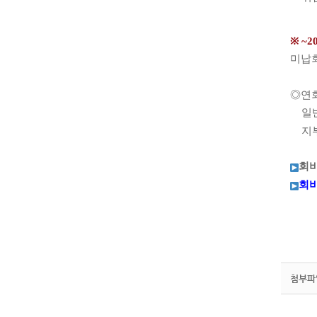
※
~2
미납회
◎
연
일
지
회
회
첨부파