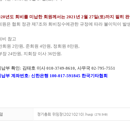
020
년도 회비를 미납한 회원께서는
2021
년
2
월
27
일(토)까지 필히
완
원은 협회 정관 제
7
조와 회비징수에관한
규정에 따라 불이익이 발
회비 참고
반회원
2
만원
,
준회원
4
만원
,
정회원
8
만원
,
부장
24
만원
,
지회장 이사
36
만원
.
비납부 확인
: 김태호 이사
010-3749-8610, 사무
국
02-795-7551
비납부 계좌번호
:
신한은행
100-017-591845
한국기타협회
일
정기총회 위임장(20210210).hwp
(278.5KB)