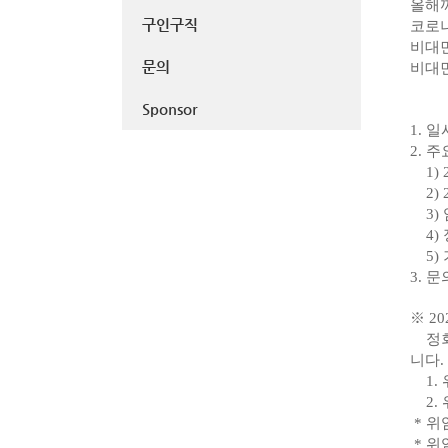
올해
구인구직
코로나
비대면
문의
비대면
Sponsor
1. 일
2. 
1) 
2) 
3)
4) 
5)
3. 
※ 2
정회원
니다.
1. 
2. 
* 위
* 위