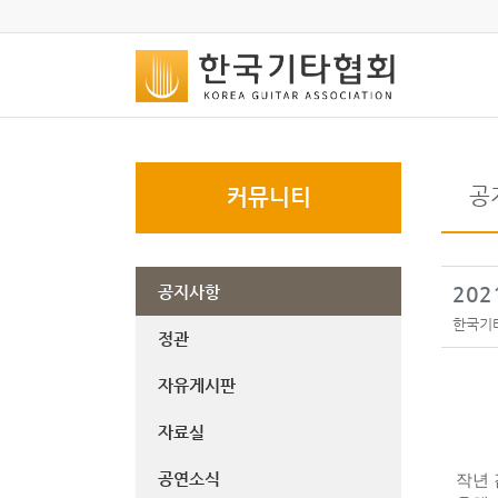
공
커뮤니티
공지사항
202
한국기
정관
자유게시판
자료실
공연소식
작년 