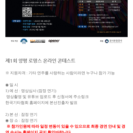
제1회 양평 로망스 온라인 콘테스트
※
지원자격
: 기타 연주를 사랑하는 사람이라면 누구나 참가 가능
◉
일 시
1)
예 선
:
영상심사 (잠정 연기)
영상촬영 및 유튜브 업로드 후 신청서에 주소링크
한국기타협회 홈페이지에 본선진출자 발표
2)
본 선
: 잠정 연기
◉
장 소
: 잠정 연기
※
참가인원에 따라 일정 변동이 있을 수 있으므로 최종 경연 안내 및 경
연 순서는 홈페이지 공지 확인바랍니다
.