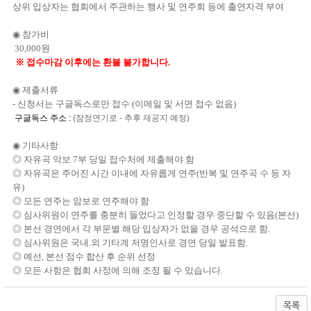
상위 입상자는 협회에서 주관하는 행사 및 연주회 등에 출연자격 부여
◉ 참가비
30,000
원
※
접수마감 이후에는 환불 불가합니다
.
◉ 제출서류
-
신청서는 구글독스로만 접수
(
이메일 및 서면 접수 없음
)
구글독스 주소 :
(잠정연기로 - 추후 재공지 예정)
◉ 기타사항
◎
자유곡 악보
7
부 당일 접수처에 제출해야 함
◎
자유곡은 주어진 시간 이내에 자유롭게 연주
(
반복 및 연주곡 수 등 자
유
)
◎
모든 연주는 암보로 연주해야 함
◎
심사위원이 연주를 충분히 들었다고 인정할 경우 중단할 수 있음(본선)
◎
본선 경연에서 각 부문별 해당 입상자가 없을 경우 공석으로 함
.
◎
심사위원은 국내
.
외 기타계 저명인사로 경연 당일 발표함
.
◎
예선
,
본선 점수 합산 후 순위 선정
◎
모든 사항은 협회 사정에 의해 조정 될 수 있습니다
.
목록