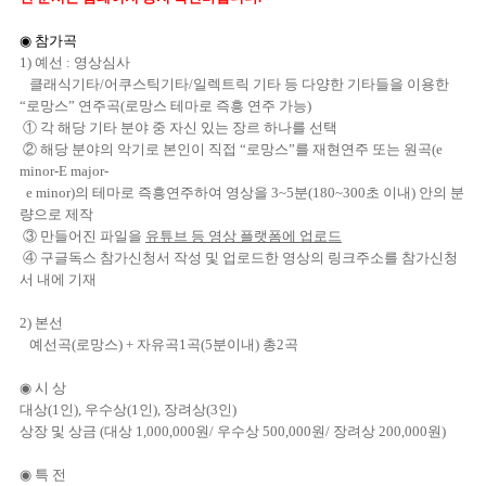
◉ 참가곡
1)
예선 : 영상심사
클래식기타
/
어쿠스틱기타
/
일렉트릭 기타 등 다양한 기타들을 이용한
“
로망스
”
연주곡
(
로망스 테마로 즉흥 연주 가능
)
①
각 해당 기타 분야 중 자신 있는 장르 하나를 선택
②
해당 분야의 악기로 본인이 직접
“
로망스
”
를 재현연주 또는 원곡
(e
minor-E major-
e minor)
의 테마로 즉흥연주하여 영상을
3~5
분
(180~300
초 이내
)
안의 분
량으로 제작
③
만들어진 파일을
유튜브 등 영상 플랫폼에 업로드
④
구글독스 참가신청서 작성 및 업로드한 영상의 링크주소를 참가신청
서 내에 기재
2)
본선
예선곡
(
로망스
) +
자유곡
1
곡
(5
분이내
) 총2곡
◉ 시 상
대상
(1
인
),
우수상
(1
인
),
장려상
(3
인
)
상장 및 상금
(
대상
1,000,000
원
/
우수상
500,000
원
/
장려상
200,000
원
)
◉ 특 전