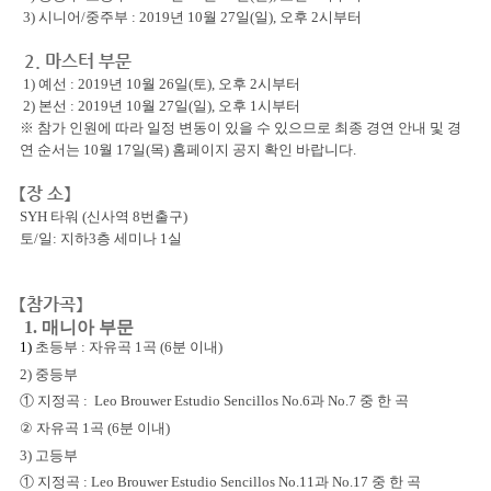
3)
시니어
/
중주부
: 2019
년
10
월
27
일
(
일
),
오후
2
시부터
2. 마스터 부문
1) 예선
: 2019
년
10
월
26
일
(
토
),
오후
2
시부터
2)
본선
: 2019
년
10
월
27
일
(
일
),
오후
1
시부터
※ 참가 인원에 따라 일정 변동이 있을 수 있으므로
최종 경연
안내
및 경
연 순서는
10
월
17
일
(목
)
홈페이지 공지 확인 바랍니다
.
【장 소】
SYH 타워 (신사역 8번출구)
토/일: 지하3층 세미나 1실
【참가곡】
1. 매니아 부문
1)
초등부
:
자유곡
1
곡
(6
분 이내
)
2) 중등부
​①
지정곡 :
Leo Brouwer Estudio Sencillos No.6
과
No.7
중 한 곡
②
자유곡
1
곡
(6
분 이내
)
3) 고등부
① ​
지정곡 :
Leo Brouwer Estudio Sencillos No.11
과
No.17
중 한 곡