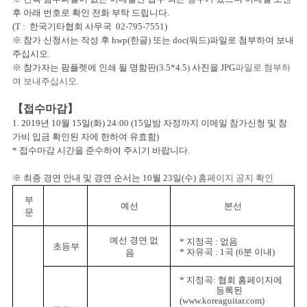
후 아래 번호로
확인 전화 부탁 드립니다
.
(T : 한국기타협회 사무국
02-795-7551)
※ 참가 신청서는 작성 후
hwp(
한글
)
또는
doc(
워드
)
파일로 첨부하여 보내
주십시오
.
※ 참가자는 팜플렛에 인쇄 될 명함판
(3.5*4.5)
사진을
JPG
파일로 첨부하
여 보내주십시오.
【
접수마감
】
1. 2019
년
10
월
15
일
(
화
) 24:00
(15
일밤 자정까지 이메일 참가신청 및 참
가비 입금 확인된 자에 한하여 유효함
)
*
접수마감 시간을 준수하여 주시기 바랍니다.
※ 최종 경연 안내 및 경연 순서는
10
월
23
일
(
수
)
홈페이지 공지 확인
부
예선
본선
문
예선 경연 없
*
지정곡
:
없음
초등부
*
자유곡
: 1
곡
(6
분 이내
)
음
*
지정곡:
협회 홈페이지에
등록된
(
www.koreaguitar.com)