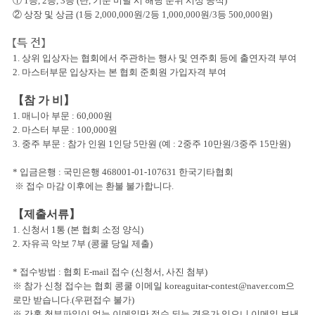
①
1
등
, 2
등
, 3
등
(
단
,
기준 미달 시 해당 순위 시상 공석
)
②
상장 및 상금
(1
등
2,000,000
원
/2
등
1,000,000
원
/3
등
500,000
원
)
【
특 전
】
1. 상위 입상자는 협회에서 주관하는 행사 및 연주회 등에 출연자격 부여
2. 마스터부문 입상자는 본 협회 준회원 가입자격 부여
【
참 가 비
】
1. 매니아 부문
: 60,000
원
2. 마스터 부문
: 100,000
원
3. 중주 부문
:
참가 인원
1
인당
5
만원
(
예
: 2
중주
10
만원
/3
중주
15
만원
)
* 입금은행 : 국민은행
468001-01-107631
한국기타협회
※ 접수 마감 이후에는 환불 불가합니다
.
【
제출서류
】
1. 신청서
1
통
(
본 협회 소정 양식
)
2. 자유곡 악보
7
부
(
콩쿨 당일 제출
)
* 접수방법 :
협회
E-mail
접수
(
신청서
,
사진 첨부
)
※ 참가 신청 접수는 협회 콩쿨 이메일
koreaguitar-contest@naver.com
으
로만 받습니다
.
(
우편접수 불가
)
※ 간혹 첨부파일이 없는 이메일만 접수 되는 경우가 있으니 이메일 보낸