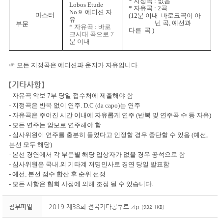
*
지정곡
:
없음
Lobos Etude
*
자유곡
: 2
곡
No.9
에디션 자
마스터
(12
분 이내 바로크곡이 아
유
닌 곡
,
예선과
부문
* 자유곡 : 바로
다른
곡
)
크시대 곡으로 7
분 이내
☞ 모든 지정곡은 에디션과 운지가 자유입니다
.
【
기타사항
】
- 자유곡 악보
7
부 당일 접수처에 제출해야 함
- 지정곡은 반복 없이 연주
. D.C (da capo)
는 연주
- 자유곡은 주어진 시간 이내에 자유롭게 연주
(
반복 및 연주곡 수 등 자유
)
- 모든 연주는 암보로 연주해야 함
- 심사위원이 연주를 충분히 들었다고 인정할 경우 중단할 수 있음
(
예선,
본선 모두 해당
)
- 본선 경연에서 각 부문별 해당 입상자가 없을 경우 공석으로 함
- 심사위원은 국내
.
외 기타계 저명인사로 경연 당일 발표함
- 예선
,
본선 점수 합산 후 순위 선정
- 모든 사항은 협회 사정에 의해 조정 될 수 있습니다
.
첨부파일
2019 제38회 전국기타콩쿠르.zip
(932.1KB)