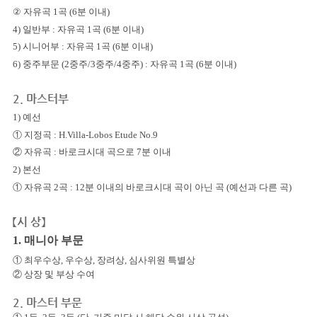
②
자유곡
1
곡
(6
분 이내
)
4) 일반부
:
자유곡
1
곡
(6
분 이내
)
5) 시니어부
:
자유곡
1
곡
(6
분 이내
)
6) 중주부문
(2중주/3중주/4중주)
:
자유곡
1
곡
(6
분 이내
)
2. 마스터부
1)
예선
① 지정곡 :
H.Villa-Lobos Etude No.9
② 자유곡 : 바로크시대 곡으로
7
분 이내
2) 본선
① 자유곡
2
곡 :
12
분 이내의 바로크시대 곡이 아닌 곡
(
예선과 다른 곡
)
【시 상】
1. 매니아 부문
① 최우수상
,
우수상
,
장려상
,
심사위원 특별상
② 상장 및 부상 수여
2. 마스터 부문