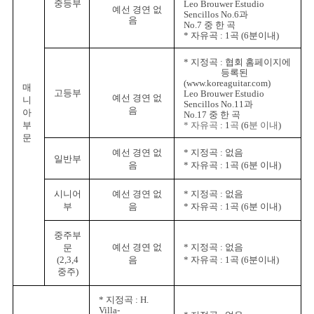
중등부
Leo Brouwer Estudio
예선 경연 없
Sencillos
No.6과
음
No.7
중 한 곡
* 자유곡
: 1
곡
(6
분이내
)
*
지정곡 :
협회 홈페이지에
등록된
(
www.koreaguitar.com)
매
고등부
Leo Brouwer Estudio
예선 경연 없
니
Sencillos No.11과
음
아
No.17
중 한 곡
부
* 자유곡
: 1
곡
(6
분 이내
)
문
예선 경연 없
*
지정곡
:
없음
일반부
음
*
자유곡
: 1
곡
(6
분 이내
)
시니어
예선 경연 없
*
지정곡
:
없음
부
음
*
자유곡
: 1
곡
(6
분 이내
)
중주부
예선 경연 없
*
지정곡
:
없음
문
(2,3,4
음
*
자유곡
: 1
곡
(6
분이내
)
중주
)
*
지정곡
: H.
Villa-