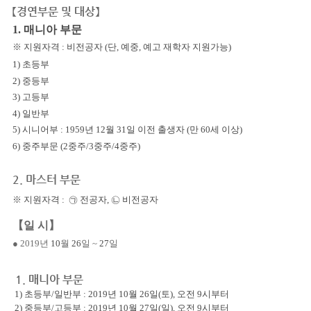
【경연부문 및 대상】
1. 매니아 부문
※ 지원자격 :
비전공자 (단, 예중, 예고 재학자 지원가능)
1) 초등부
2) 중등부
3) 고등부
4) 일반부
5) 시니어부 : 1959년 12월 31일 이전 출생자 (만 60세 이상)
6) 중주부문 (2중주/3중주/4중주)
2. 마스터 부문
※ 지원자격 :
㉠ 전공자,
㉡ 비전공자
【일 시】
● 2019년
10
월
26
일 ~
27
일
1. 매니아 부문
1)
초등부
/일반
부
: 2019
년
10
월
26
일
(
토), 오전
9
시부터
2)
중등부
/
고등부
: 2019
년
10
월
27
일
(
일), 오전
9
시부터