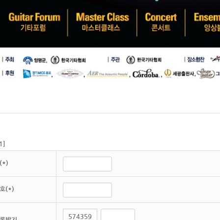
1
]
*)
호(*)
록방지