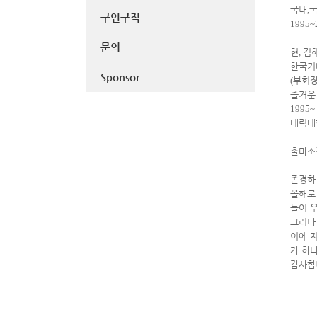
국내
,
구인구직
1995~
문의
현
,
김
한국기
Sponsor
(
부회
즐거운
1995~
대림대
출마
존경하
올해
들어 
그러나
이에 
가 하
감사합