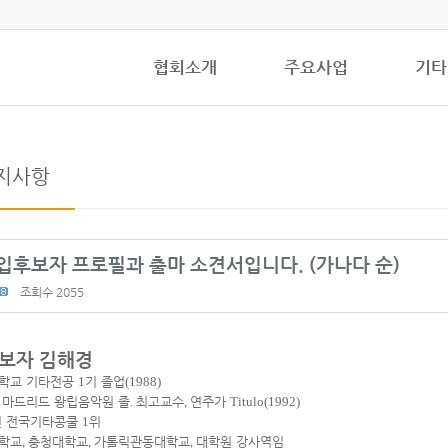
협회소개
주요사업
기타
지사항
입후보자 프로필과 출마 소견서입니다. (가나다 순)
조회수 2055
보자 김해경
학교 기타전공
1
기 졸업
(1988)
 마드리드 왕립음악원 졸
.
최고교수
,
연주가
Titulo(1992)
년 전국기타콩쿨
1
위
학교
,
충청대학교
,
가톨릭관동대학교
,
대학원 강사역임