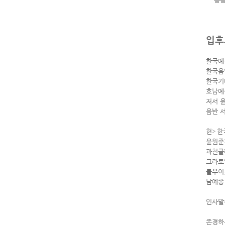
입후
한국예
한국음
한국기
호남예
저서 
음반 
현
>
한
윤원준
과천클
그라토
불우이
남예종
인사말
존경하