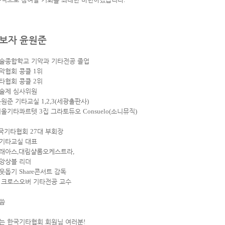
보자 윤원준
술종합학교 기악과 기타전공 졸업
악협회 콩클
1
위
타협회 콩클
2
위
술제 심사위원
윤원준 기타교실
1,2,3(
세광출판사
)
서울기타콰르텟
3
집 그라토듀오
Consuelo(
소니뮤직
)
국기타협회
27
대 부회장
기타교실 대표
래아스
,
대림샬롬오케스트라
,
앙상블 리더
웃돕기
Share
콘서트 감독
 크로스오버 기타전공 교수
씀
는 한국기타협회 회원님 여러분
!