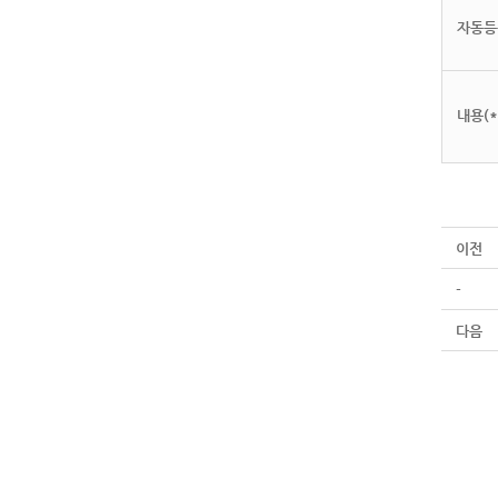
자동등
내용(*
이전
-
다음