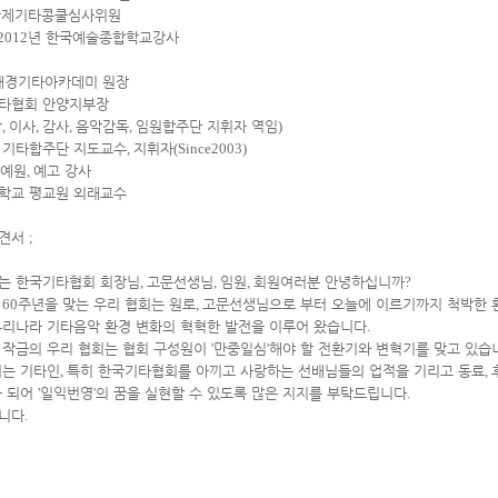
국제기타콩쿨심사위원
2012
년 한국예술종합학교강사
해경기타아카데미 원장
타협회 안양지부장
장
,
이사
,
감사
,
음악감독
,
임원합주단 지휘자 역임
)
 기타합주단 지도교수
,
지휘자
(Since2003)
예원
,
예고 강사
학교 평교원 외래교수
소견서
;
는 한국기타협회 회장님
,
고문선생님
,
임원
,
회원여러분 안녕하십니까
?
로
60
주년을 맞는 우리 협회는 원로
,
고문선생님으로 부터 오늘에 이르기까지 척박한 
우리나라 기타음악 환경 변화의 혁혁한 발전을 이루어 왔습니다
.
 작금의 우리 협회는 협회 구성원이
'
만중일심
'
해야 할 전환기와 변혁기를 맞고 있습
저는 기타인
,
특히 한국기타협회를 아끼고 사랑하는 선배님들의 업적을 기리고 동료
,
나 되어
'
일익번영
'
의 꿈을 실현할 수 있도록 많은 지지를 부탁드립니다
.
니다
.