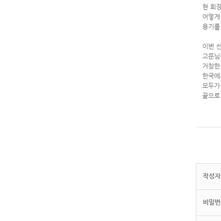
현 회
어떻게
용기를
이번 
고문님
거창한
한국에
모두가
끝으로
작성자(
비밀번