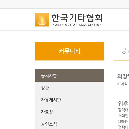
공
커뮤니티
공지사항
회장
리여석
정관
자유게시판
입후
평택대
자료실
스페인
1984
공연소식
평택대