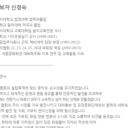
보자 신경숙
자대학교 법정대학 법학과졸업
학교 음악대학 작곡과 졸업
자대학교 교육대학원 음악교육전공 석사
학교 기타전공실기 강사
(1998-2001)
공업주식회사 근무
,
해외계약 담당 부장
(1993-2012)
타협회
22, 23, 24, 25, 26
대 부회장 역임
(2002-2015)
년 세종문화회관 데뷔독주회 이후 연주 및 교육활동 지속
-----------------------------------------------
견서
협회의 설립목적에 맞는 공익성
,
순수성을 유지하겠습니다
.
적이고 체계적인 운영과 경험 공유를 통해 안정적인 발전을 도모하며
는 전문가나 애호가 모두가 소속하고 싶어 하는 단체로 만들겠습니다
.
 협회의 주요 사업을 지속 발전시키고 대외홍보 및 유관문화단체와의 협력과 네트
지역 발전 및 지회
,
지부의 권익신장을 위해 힘쓰겠습니다
.
위해 모든 지부장
,
회원 한분 한분과 수시로 직접 소통하며 의견을 듣겠습니다
.
,
학파에 따른 치우침이 없이 모든 회원들이 각자의 적성에 따라
으로 참여할 기회를 최대한 마련하겠습니다
.