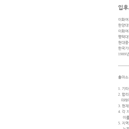
입후
이화여
한양대
이화여
평택대
현대중
한국기
1989
---------
출마소
1.
기타
2.
합리
미래에
3.
현재
4.
각 
이를 
5.
지역
능동적