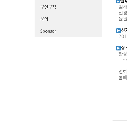
입
김해
구인구직
신경숙
윤원준
문의
선
Sponsor
201
장
한정식
- 
(구
전화번
홈페
용산