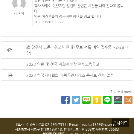
일년에 한번 만나는 시간입니다.
각자 사정이 있겠지만 일년에 한번은 시간을 내야 된다고 봅니
다.
리여석
임원 여러분들의 적극적인 참여를 권고 합니다.
2023-05-07 23:27
故 강우식 고문_ 추모식 안내 (무료 셔틀 예약 접수중 ~2/28 마
이전
감)
-
2023 임원 및 전국 지회지부장 연수교육공고
다음
2023 한국기타협회 기획공연시리즈 콘서트 전체 일정
Share it now!
구사이트
대표자 : 신경숙ㅣ전화 02)795-7551 l E-mail : kguitar1959@naver.com
서울특별시 서초구 방배로13길 18, 방배아크로타워 203호 우편번호 06683