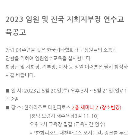
2023 임원 및 전국 지회지부장 연수교
육공고
창립 64주년을 맞은 한국기타협회가 구성원들의 소통과
단합을 위하여 임원연수교육을 실시합니다.
회장단 및 지회장,
지부장, 이사 등 임원 여러분은 필히 참석하
시길 바랍니다.
■ 일 시: 2023년 5월 20일(토) 오후 3시 ~ 5월 21일(일)/ 1
박 2일
■ 장 소: 한화리조트 대천파로스
2층 세미나 2
.
(장소변경)
[충남 보령시 해수욕장3길 11-10]
오후 3시 교육장 집결 (교육
시간 엄수)
* 『한
화리조트 대천파로스
오시는길』 링크를 누르