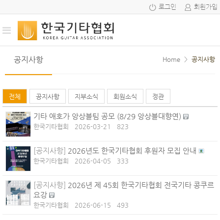
로그인
회원가입
공지사항
Home
>
공지사항
전체
공지사항
지부소식
회원소식
정관
기타 애호가 앙상블팀 공모 (8/29 앙상블대향연)
한국기타협회
2026-03-21
823
[공지사항]
2026년도 한국기타협회 후원자 모집 안내
한국기타협회
2026-04-05
333
[공지사항]
2026년 제 45회 한국기타협회 전국기타 콩쿠르
요강
한국기타협회
2026-06-15
493