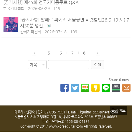
[공지사항]
제45회 전국기타콩쿠르 Q&A
한국기타협회
2026-06-29
119
[공지사항]
알베로 피에리 서울공연 티켓할인26.9.19(토) 7
시30분 영산..
한국기타협회
2026-07-18
109
5
6
7
8
검색
Share it now!
구사이트
대표자 : 신경숙ㅣ전화 02)795-7551 l E-mail : kguitar1959@naver.com
서울특별시 서초구 방배로13길 18, 방배아크로타워 203호 우편번호 06683
비영리 단체등록 : 206-80-04187
Copyright © 2017 www.koreaguitar.com All rights reserved.