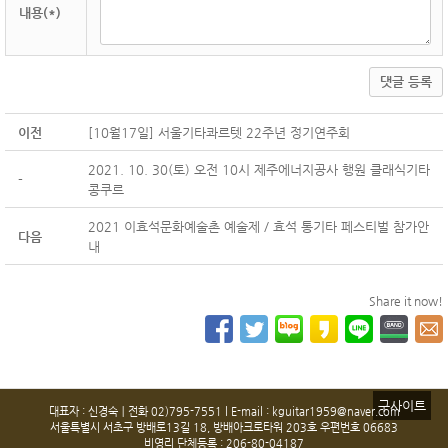
내용(*)
댓글 등록
이전
[10월17일] 서울기타콰르텟 22주년 정기연주회
2021. 10. 30(토) 오전 10시 제주에너지공사 행원 클래식기타
-
콩쿠르
2021 이효석문화예술촌 예술제 / 효석 통기타 페스티벌 참가안
다음
내
Share it now!
구사이트
대표자 : 신경숙ㅣ전화 02)795-7551 l E-mail : kguitar1959@naver.com
서울특별시 서초구 방배로13길 18, 방배아크로타워 203호 우편번호 06683
비영리 단체등록 : 206-80-04187