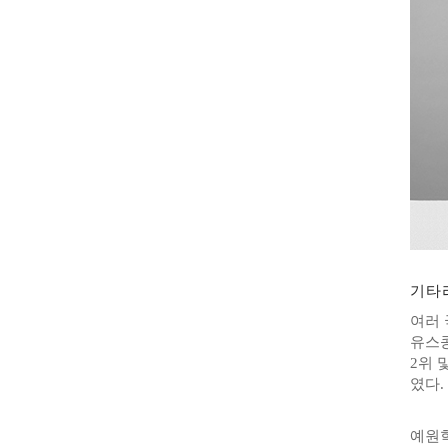
기타
여러 
유스콩
2위 및
였다.
예원학