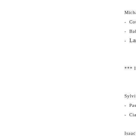
Micha
- Cou
- Bal
La
-
*** 
Sylv
- Pas
- Ci
Isaac