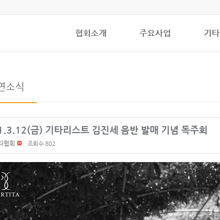
협회소개
주요사업
기타
연소식
1.3.12(금) 기타리스트 김진세 음반 발매 기념 독주회
타협회
조회수 802