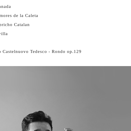
anada
mores de la Caleta
pricho Catalan
illa
o Castelnuovo Tedesco - Rondo op.129