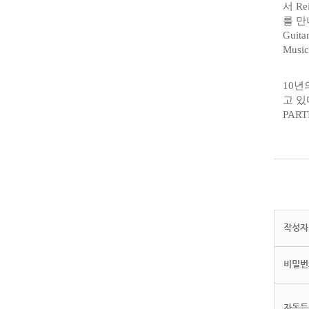
서 R
를 만
Guitar
Mus
10년
고 있
PAR
작성자(
비밀번
자동등