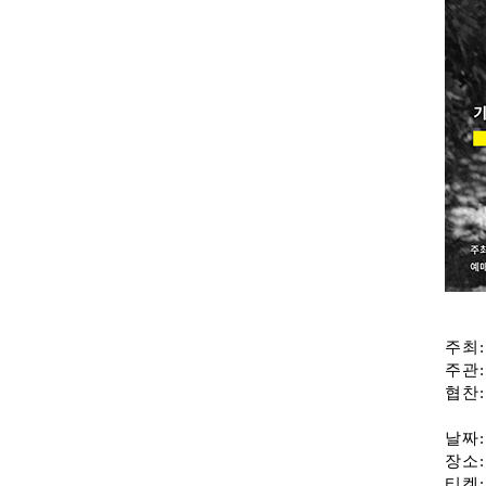
주최
주관
협찬
날짜: 
장소
티켓: