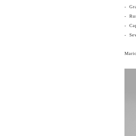
- Gr
- Ru
- Ca
- Sev
Mari