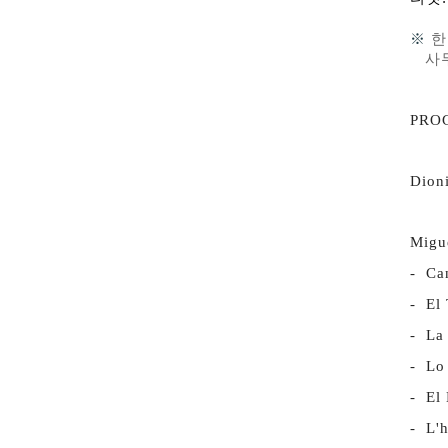
※ 
한
사무
PRO
Dioni
Migue
- Ca
- El
- La 
- Lo
- El
- L'h