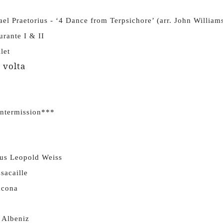
el Praetorius - ‘4 Dance from Terpsichore’ (arr. John William
rante I & II
let
 volta
Intermission***
ius Leopold Weiss
sacaille
acona
 Albeniz