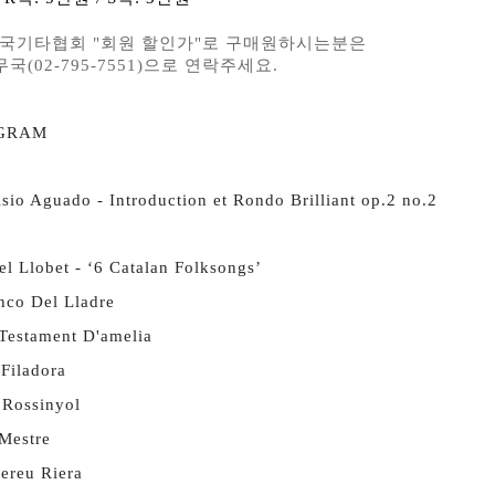
국기타협회 "회원 할인가"로 구매원하시는분은
국(
02-795-7551)
으로 연락주세요.
GRAM
sio Aguado - Introduction et Rondo Brilliant op.2 no.2
l Llobet - ‘6 Catalan Folksongs’
nco Del Lladre
 Testament D'amelia
Filadora
 Rossinyol
 Mestre
ereu Riera