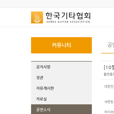
공
커뮤니티
공지사항
[1
플랫폼
정관
대한민
자유게시판
자료실
세련된
공연소식
라이브