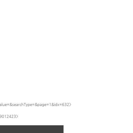
Value=&searchType=&page=1&idx=632>
=19012423>