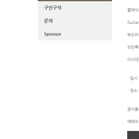
구인구직
클래식
문의
Guit
Sponsor
부드러
모던록
이시대
- 일시
- 장소
공식홈
예매처 