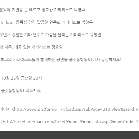
음악에 기반을 둔 빠르고 정교한 기타리스트 박영수
ar in love, 중독성 강한 깔끔한 연주의 기타리스트 박창곤
우면서 강렬한 기타 연주로 가슴을 울리는 기타리스트 유병열
의 지존, 내공 있는 기타리스트 장호일
 최고의 기타리스트들이 함께하는 공연을 플랫폼창동61에서 감상하세요:
: 10월 25일 금요일 20시
: 플랫폼창동61 레드박스
페이지 <
http://www.platform61.kr/load.asp?subPage=310.View&search
<
http://ticket.interpark.com/Ticket/Goods/GoodsInfo.asp?GoodsCode