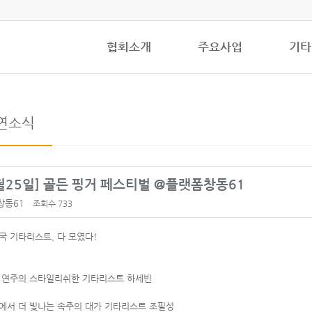
협회소개
주요사업
기타
연소식
0월25일] 골든 핑거 페스티벌 @플랫폼창동61
창동61
조회수 733
국 기타리스트, 다 모였다!
 연주의 스타일리쉬한 기타리스트 하세빈
에서 더 빛나는 속주의 대가 기타리스트 조필성