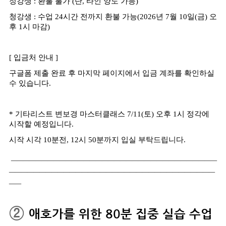
정강생
:
환불 불가
(
단
,
타인 양도 가능
)
청강생
:
수업
24
시간 전까지 환불 가능
(2026
년
7
월
10
일
(
금
)
오
후
1
시 마감
)
[
입금처 안내
]
구글폼 제출 완료 후 마지막 페이지에서 입금 계좌를 확인하실
수 있습니다
.
*
기타리스트 변보경 마스터클래스
7/11(
토
)
오후
1
시 정각에
시작할 예정입니다
.
시작 시각
10
분전
, 12
시
50
분까지 입실 부탁드립니다
.
__________________________________
__________________________________
__
②
애호가를 위한
80
분 집중 실습 수업