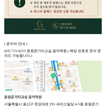
[
문의처 안내
]
(02) 715-8253
윤원준기타교실 음악학원
(
해당 번호로 문자 문
의도 가능합니다
.)
윤원준기타교실 음악학원
서울특별시 용산구 한강대로
291
파리스빌딩
4-5
층 윤원준기