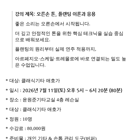
강의 제목
:
오른손 톤
,
플랜팅 이론과 응용
좋은 소리는 오른손에서 시작됩니다
.
더 깊고 안정적인 톤을 위한 핵심 테크닉을 실습 중심
으로 배워보세요
.
플랜팅의 원리부터 실제 연주 적용까지
,
아르페지오
·
스케일
·
트레몰로에 바로 연결되는 밀도 높
은 수업입니다
.
*
대상
:
클래식기타 애호가
*
일시
:
2026
년
7
월
11
일
(
토
)
오후
5
시
~ 6
시
20
분
(80
분
)
*
장소
:
윤원준기타교실
4
층 레슨실
*
대상
:
클래식기타 애호가
*
정원
: 10
명
*
수강료
: 80,000
원
*
준비물
:
개인 기타
&
손톱 관리 도구
(
버퍼
)