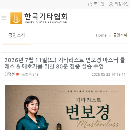
로그인
회원가입
공연소식
Home
>
공연소식
2026년 7월 11일(토) 기타리스트 변보경 마스터 클
래스 & 애호가를 위한 80분 집중 실습 수업
김명선
조회수 243
2026-05-22 14:19:11