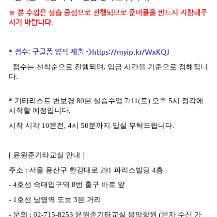
※
본 수업은 실습 중심으로 진행되므로 준비물을 반드시 지참해주
시기 바랍니다
.
*
접수
:
구글폼 양식 제출
->
https://myip.kr/WxKQJ
접수는 선착순으로 진행되며
,
입금 시간을 기준으로 정해집니
다
.
*
기타리스트 변보경 80분 실습수업
7/11(
토
)
오후
5
시 정각에
시작할 예정입니다
.
시작 시각
10
분전
, 4
시
50
분까지 입실 부탁드립니다
.
[
윤원준기타교실 안내
]
주소
:
서울 용산구 한강대로
291
파리스빌딩
4
층
- 4
호선 숙대입구역
8
번 출구 바로 앞
- 1
호선 남영역 도보
3
분 거리
-
문의
: 02-715-8253
윤원준기타교실 음악학원
(
문자 수신 가