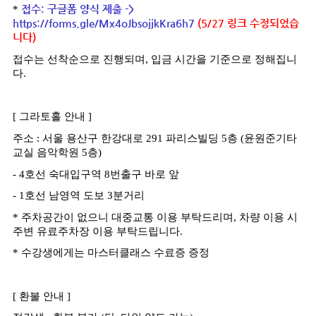
*
접수
:
구글폼 양식 제출
->
https://forms.gle/Mx4oJbsojjkKra6h7
(5/27 링크 수정되었습
니다)
접수는 선착순으로 진행되며
,
입금 시간을 기준으로 정해집니
다
.
[
그라토홀 안내
]
주소
:
서울 용산구 한강대로
291
파리스빌딩
5
층
(
윤원준기타
교실 음악학원
5
층
)
- 4
호선 숙대입구역
8
번출구 바로 앞
- 1
호선 남영역 도보
3
분거리
*
주차공간이 없으니 대중교통 이용 부탁드리며
,
차량 이용 시
주변 유료주차장 이용 부탁드립니다
.
*
수강생에게는 마스터클래스 수료증 증정
[
환불 안내
]