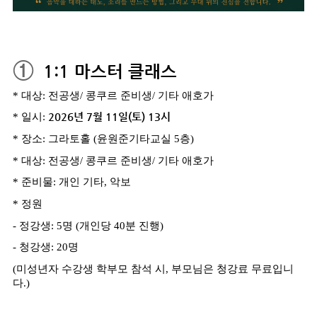
①
1:1
마스터 클래스
*
대상
:
전공생
/
콩쿠르 준비생
/
기타 애호가
*
일시
:
2026
년
7
월
11
일
(
토
) 13
시
*
장소
:
그라토홀
(
윤원준기타교실
5
층
)
*
대상
:
전공생
/
콩쿠르 준비생
/
기타 애호가
*
준비물
:
개인 기타, 악보
*
정원
-
정강생
: 5
명
(
개인당
40
분 진행
)
-
청강생
: 20
명
(
미성년자 수강생 학부모 참석 시
,
부모님은 청강료 무료입니
다
.)