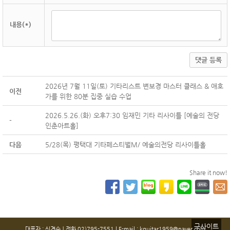
내용(*)
댓글 등록
2026년 7월 11일(토) 기타리스트 변보경 마스터 클래스 & 애호
이전
가를 위한 80분 집중 실습 수업
2026.5.26.(화) 오후7:30 임재민 기타 리사이틀 [예술의 전당
-
인춘아트홀]
다음
5/28(목) 평택대 기타페스티벌M/ 예술의전당 리사이틀홀
Share it now!
구사이트
대표자 : 신경숙ㅣ전화 02)795-7551 l E-mail : kguitar1959@naver.com