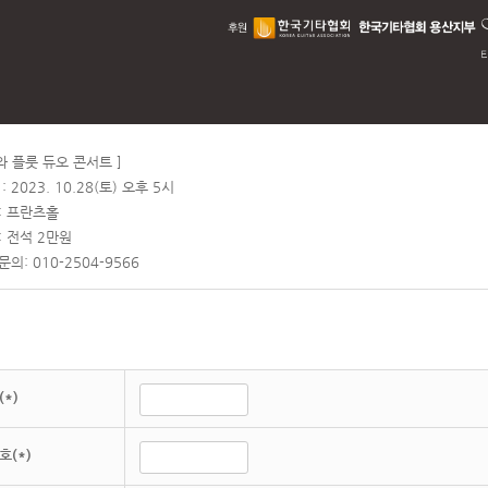
와 플룻 듀오 콘서트 ]
: 2023. 10.28(토) 오후 5시
: 프란츠홀
: 전석 2만원
문의: 010-2504-9566
*)
호(*)